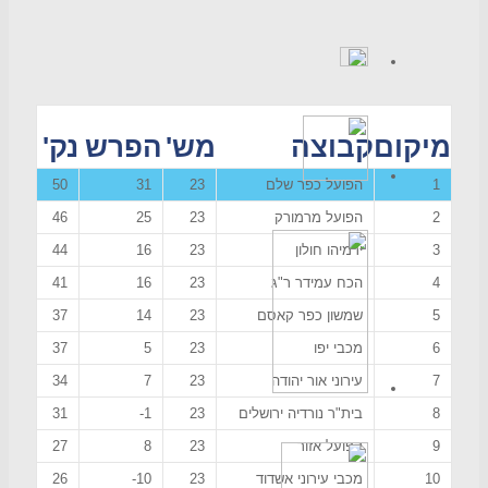
מיקום
קבוצה
מש'
הפרש
נק'
1
הפועל כפר שלם
23
31
50
2
הפועל מרמורק
23
25
46
3
ירמיהו חולון
23
16
44
4
הכח עמידר ר"ג
23
16
41
5
שמשון כפר קאסם
23
14
37
6
מכבי יפו
23
5
37
7
עירוני אור יהודה
23
7
34
8
בית"ר נורדיה ירושלים
23
1-
31
9
הפועל אזור
23
8
27
10
מכבי עירוני אשדוד
23
10-
26